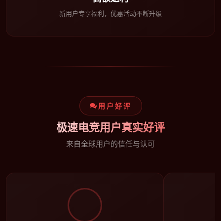
新用户专享福利，优惠活动不断升级
用户好评
极速电竞用户真实好评
来自全球用户的信任与认可