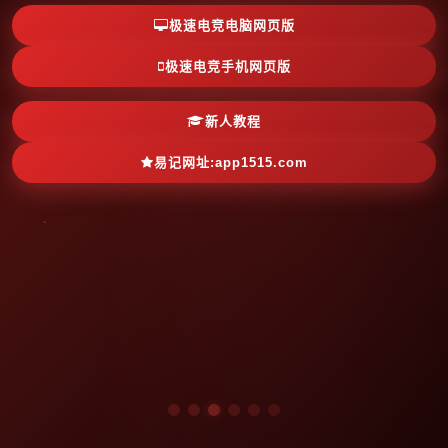
极速电竞电脑网页版
极速电竞手机网页版
新人教程
易记网址:app1515.com