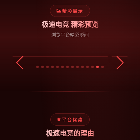
精彩展示
极速电竞 精彩预览
浏览平台精彩瞬间
平台优势
极速电竞的理由