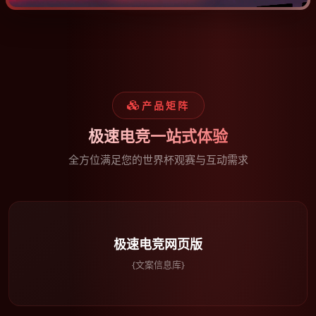
产品矩阵
极速电竞一站式体验
全方位满足您的世界杯观赛与互动需求
极速电竞网页版
{文案信息库}