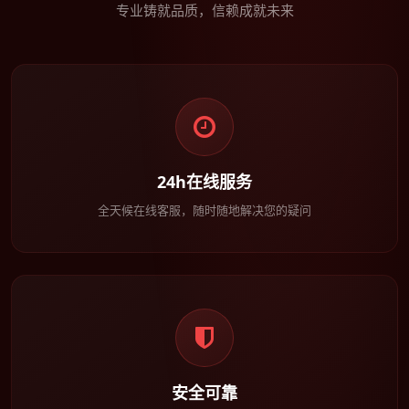
专业铸就品质，信赖成就未来
24h在线服务
全天候在线客服，随时随地解决您的疑问
安全可靠