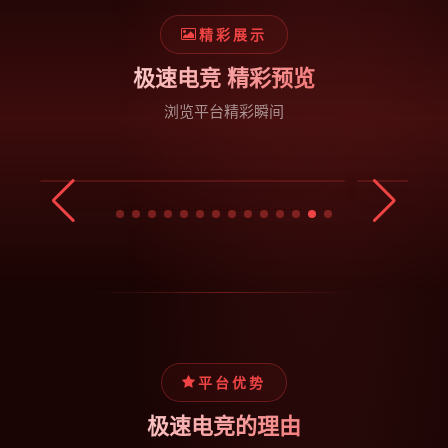
精彩展示
极速电竞 精彩预览
浏览平台精彩瞬间
平台优势
极速电竞的理由