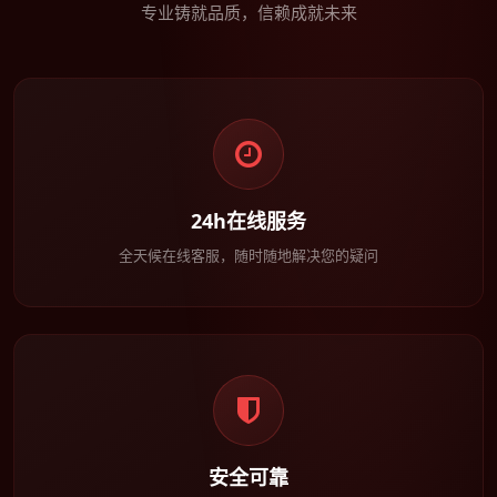
专业铸就品质，信赖成就未来
24h在线服务
全天候在线客服，随时随地解决您的疑问
安全可靠