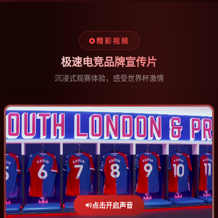
精彩视频
极速电竞品牌宣传片
沉浸式观赛体验，感受世界杯激情
点击开启声音