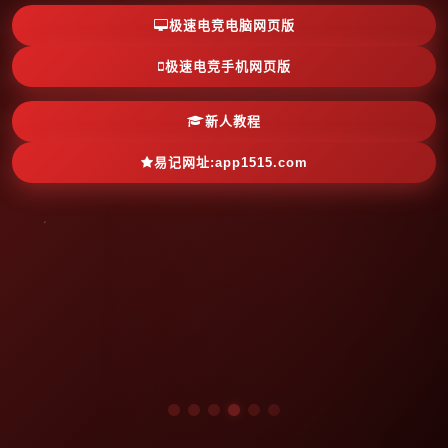
极速电竞电脑网页版
极速电竞手机网页版
新人教程
易记网址:app1515.com