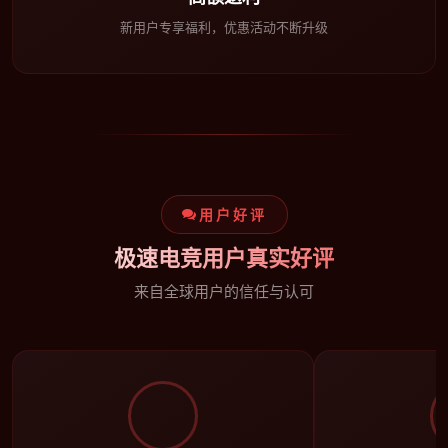
新用户专享福利，优惠活动不断升级
用户好评
极速电竞用户真实好评
来自全球用户的信任与认可