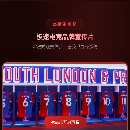
精彩视频
极速电竞品牌宣传片
沉浸式观赛体验，感受世界杯激情
点击开启声音