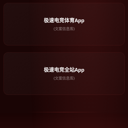
极速电竞体育App
{文案信息库}
极速电竞全站App
{文案信息库}