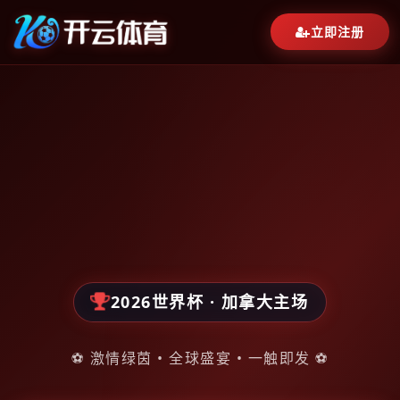
立即注册
2026世界杯 · 加拿大主场
⚽ 激情绿茵 • 全球盛宴 • 一触即发 ⚽