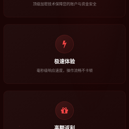
顶级加密技术保障您的账户与资金安全
极速体验
毫秒级响应速度，操作流畅不卡顿
高额返利