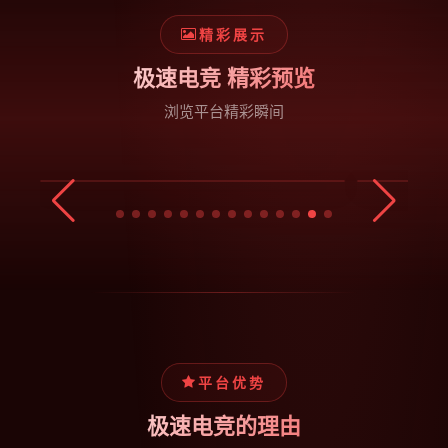
精彩展示
极速电竞 精彩预览
浏览平台精彩瞬间
平台优势
极速电竞的理由