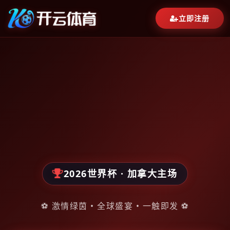
立即注册
2026世界杯 · 加拿大主场
⚽ 激情绿茵 • 全球盛宴 • 一触即发 ⚽