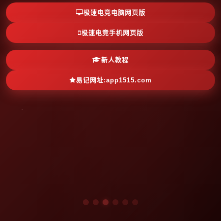
极速电竞电脑网页版
极速电竞手机网页版
新人教程
易记网址:app1515.com