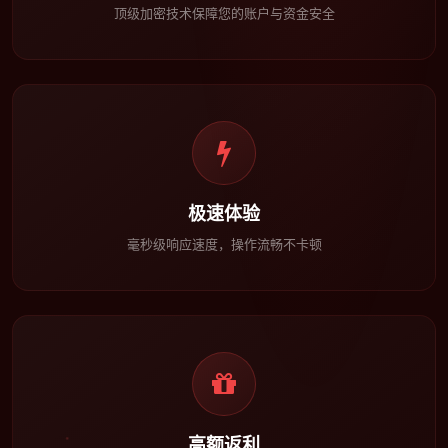
顶级加密技术保障您的账户与资金安全
极速体验
毫秒级响应速度，操作流畅不卡顿
高额返利