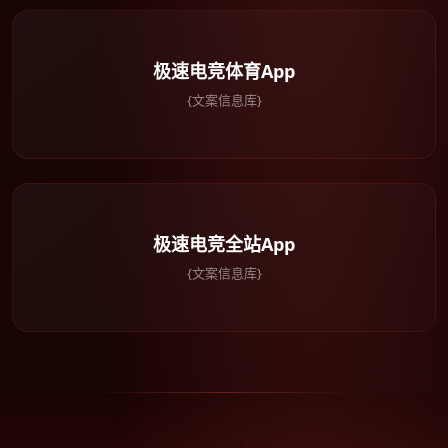
极速电竞体育App
{文案信息库}
极速电竞全站App
{文案信息库}