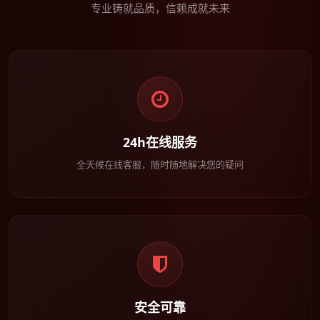
专业铸就品质，信赖成就未来
24h在线服务
全天候在线客服，随时随地解决您的疑问
安全可靠