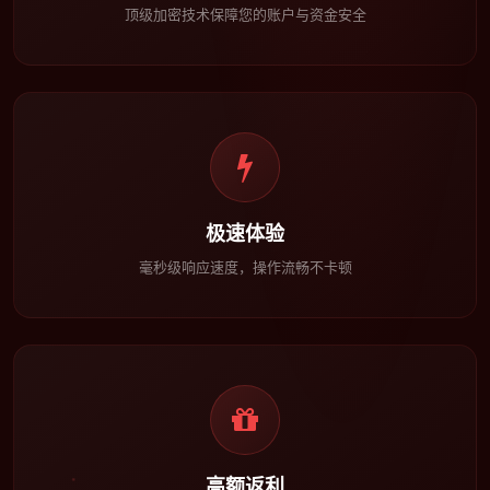
顶级加密技术保障您的账户与资金安全
极速体验
毫秒级响应速度，操作流畅不卡顿
高额返利