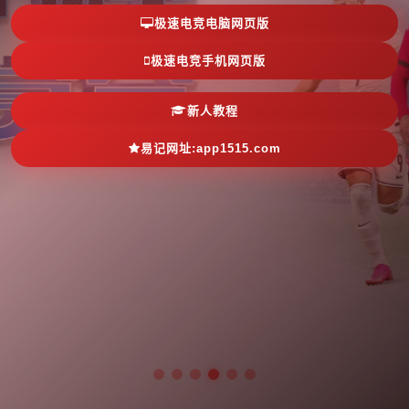
极速电竞电脑网页版
极速电竞手机网页版
新人教程
易记网址:app1515.com