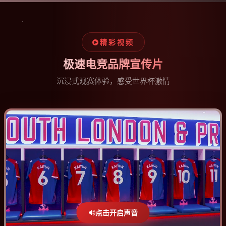
精彩视频
极速电竞品牌宣传片
沉浸式观赛体验，感受世界杯激情
点击开启声音