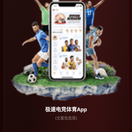
极速电竞体育App
{文案信息库}