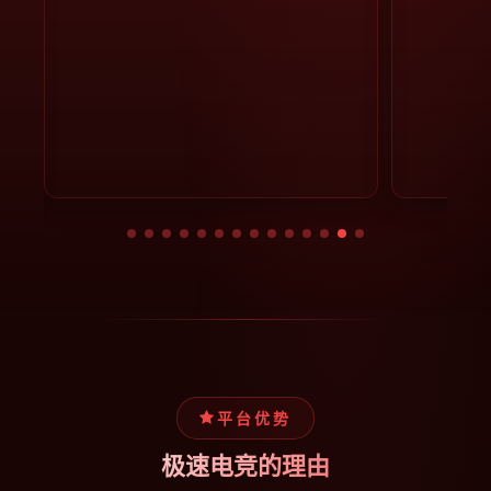
平台优势
极速电竞的理由