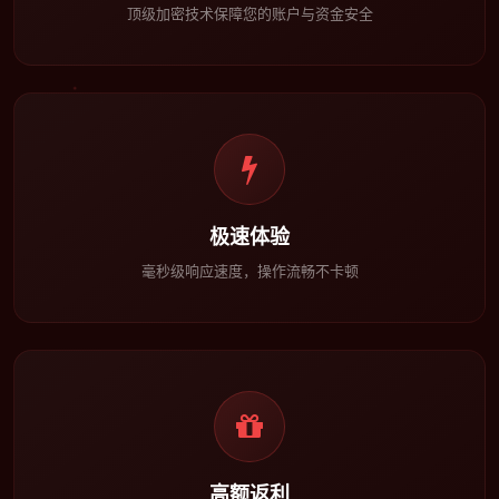
顶级加密技术保障您的账户与资金安全
极速体验
毫秒级响应速度，操作流畅不卡顿
高额返利