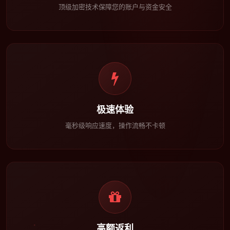
顶级加密技术保障您的账户与资金安全
极速体验
毫秒级响应速度，操作流畅不卡顿
高额返利