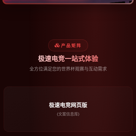
产品矩阵
极速电竞一站式体验
全方位满足您的世界杯观赛与互动需求
极速电竞网页版
{文案信息库}