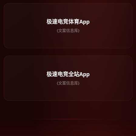
极速电竞体育App
{文案信息库}
极速电竞全站App
{文案信息库}