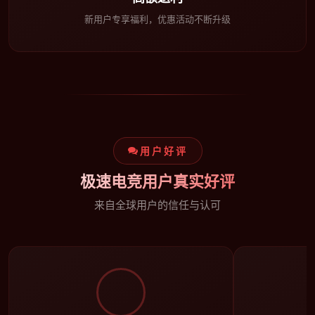
新用户专享福利，优惠活动不断升级
用户好评
极速电竞用户真实好评
来自全球用户的信任与认可