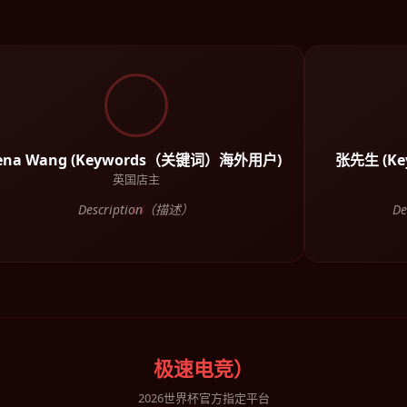
Jena Wang (Keywords（关键词）海外用户)
张先生 (K
英国店主
Description（描述）
D
极速电竞）
2026世界杯官方指定平台