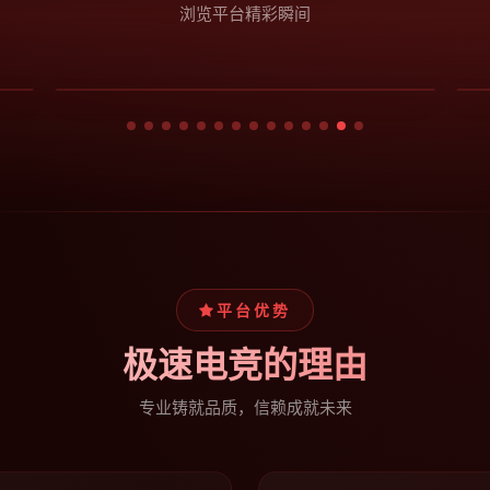
浏览平台精彩瞬间
平台优势
极速电竞的理由
专业铸就品质，信赖成就未来