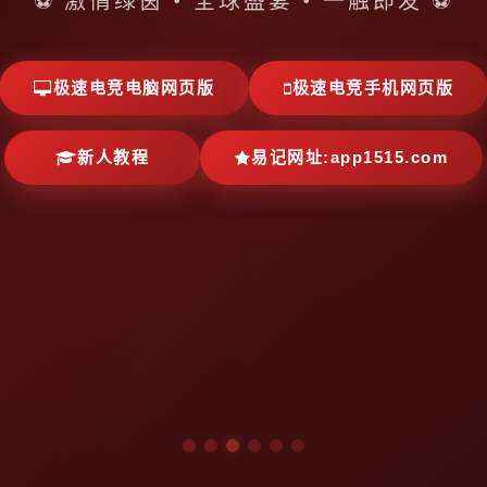
⚽ 激情绿茵 • 全球盛宴 • 一触即发 ⚽
极速电竞电脑网页版
极速电竞手机网页版
新人教程
易记网址:app1515.com