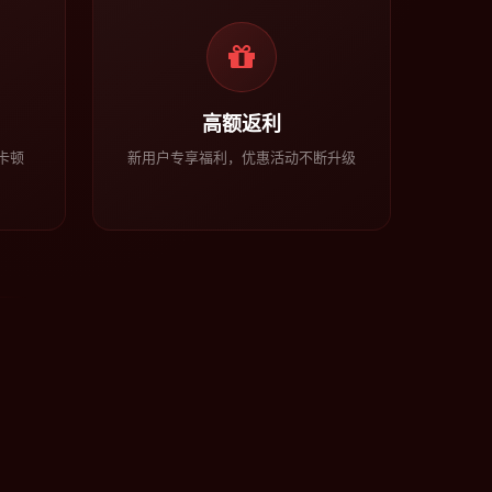
高额返利
卡顿
新用户专享福利，优惠活动不断升级