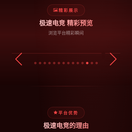
精彩展示
极速电竞 精彩预览
浏览平台精彩瞬间
平台优势
极速电竞的理由