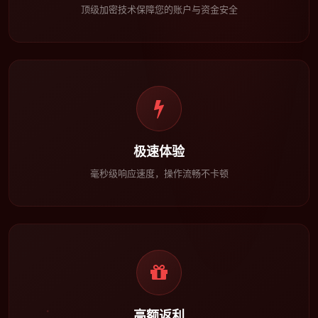
顶级加密技术保障您的账户与资金安全
极速体验
毫秒级响应速度，操作流畅不卡顿
高额返利