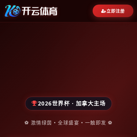
立即注册
2026世界杯 · 加拿大主场
⚽ 激情绿茵 • 全球盛宴 • 一触即发 ⚽