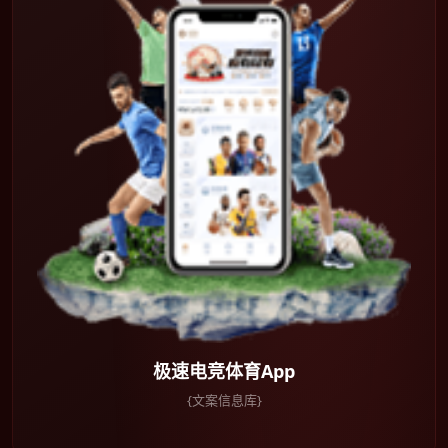
极速电竞体育App
{文案信息库}