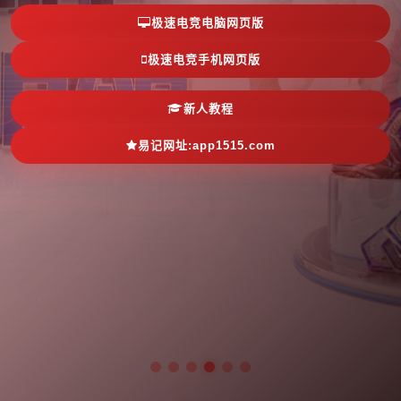
极速电竞电脑网页版
极速电竞手机网页版
新人教程
易记网址:app1515.com