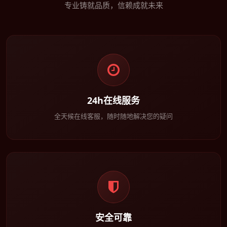
专业铸就品质，信赖成就未来
24h在线服务
全天候在线客服，随时随地解决您的疑问
安全可靠