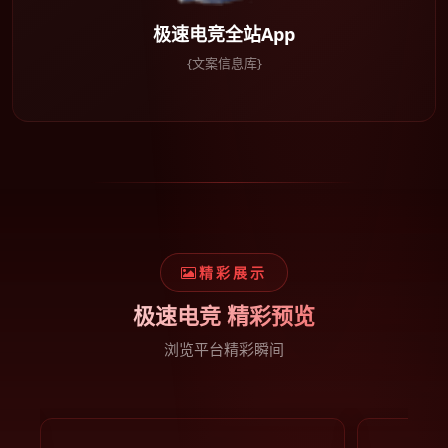
极速电竞全站App
{文案信息库}
精彩展示
极速电竞 精彩预览
浏览平台精彩瞬间