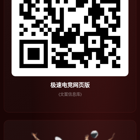
极速电竞网页版
{文案信息库}