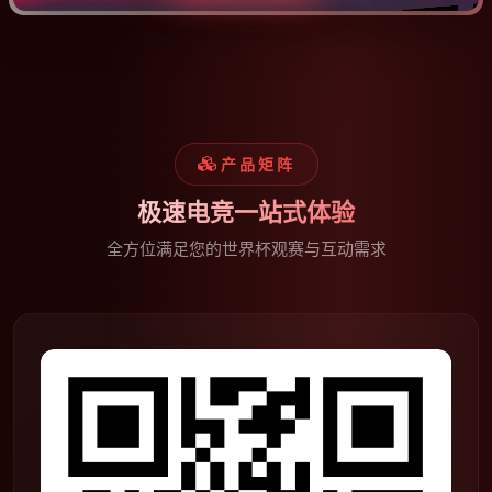
产品矩阵
极速电竞一站式体验
全方位满足您的世界杯观赛与互动需求