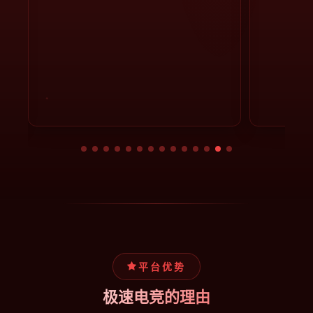
平台优势
极速电竞的理由