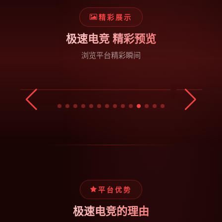
精彩展示
极速电竞 精彩预览
浏览平台精彩瞬间
平台优势
极速电竞的理由