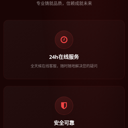
专业铸就品质，信赖成就未来
24h在线服务
全天候在线客服，随时随地解决您的疑问
安全可靠